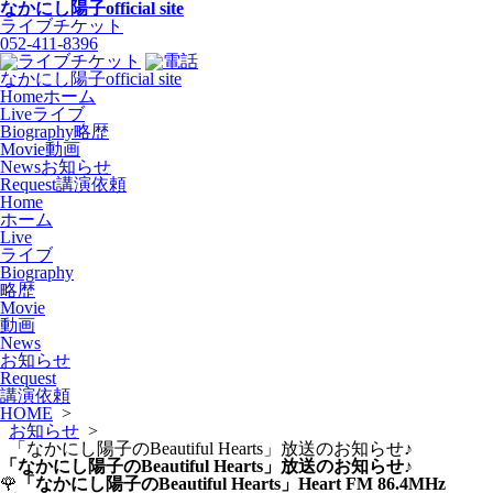
なかにし陽子
official site
ライブチケット
052-411-8396
なかにし陽子
official site
Home
ホーム
Live
ライブ
Biography
略歴
Movie
動画
News
お知らせ
Request
講演依頼
Home
ホーム
Live
ライブ
Biography
略歴
Movie
動画
News
お知らせ
Request
講演依頼
HOME
>
お知らせ
>
「なかにし陽子のBeautiful Hearts」放送のお知らせ♪
「なかにし陽子のBeautiful Hearts」放送のお知らせ♪
🌹
「なかにし陽子のBeautiful Hearts」Heart FM 86.4MHz